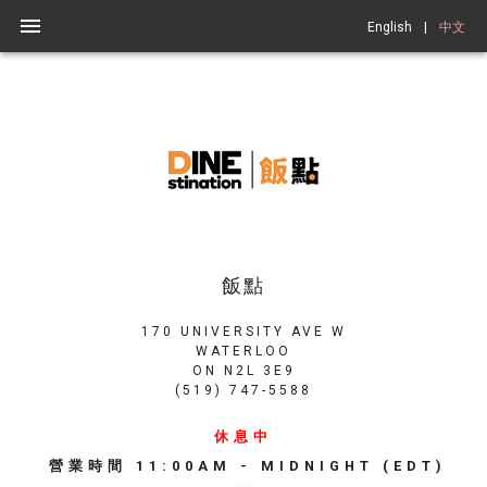
English
|
中文
飯點
170 UNIVERSITY AVE W
WATERLOO
ON
N2L 3E9
(519) 747-5588
休息中
營業時間
11:00AM - MIDNIGHT
(EDT)